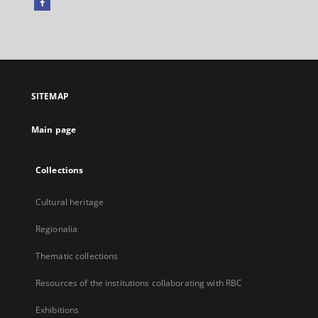
Facebook
External
link,
will
open
in
a
SITEMAP
new
tab
Main page
Collections
Cultural heritage
Regionalia
Thematic collections
Resources of the institutions collaborating with RBC
Exhibitions