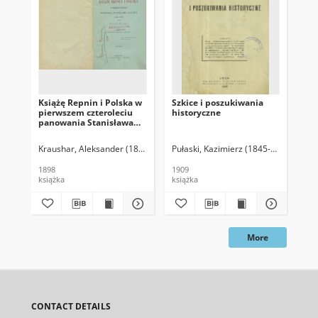
Książę Repnin i Polska w
Szkice i poszukiwania
Dr
pierwszem czteroleciu
historyczne
Mi
panowania Stanisława
Augusta (1764-1768). T. 2
Kraushar, Aleksander (1843-1931)
Pułaski, Kazimierz (1845-1926)
Mic
1898
1909
186
książka
książka
ksi
More
CONTACT DETAILS