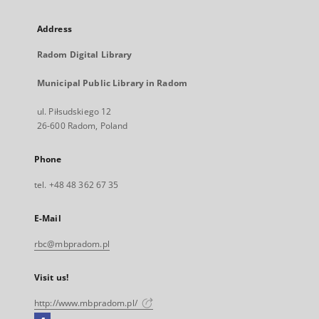
Address
Radom Digital Library
Municipal Public Library in Radom
ul. Piłsudskiego 12
26-600 Radom, Poland
Phone
tel. +48 48 362 67 35
E-Mail
rbc@mbpradom.pl
Visit us!
http://www.mbpradom.pl/