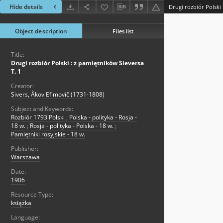
Hide details
Drugi rozbiór Polski 
Object description
Files list
Title:
Drugi rozbiór Polski : z pamiętników Sieversa
T. 1
Creator:
Sivers, Âkov Efimovič (1731-1808)
Subject and Keywords:
Rozbiór 1793 Polski
;
Polska - polityka - Rosja -
18 w.
;
Rosja - polityka - Polska - 18 w.
;
Pamiętniki rosyjskie - 18 w.
Publisher:
Warszawa
Date:
1906
Resource Type:
książka
Language: