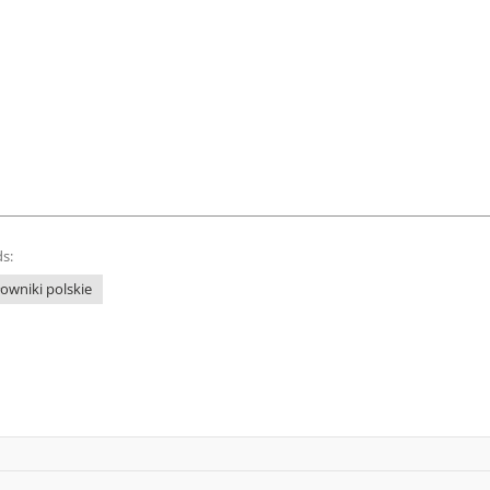
s:
łowniki polskie