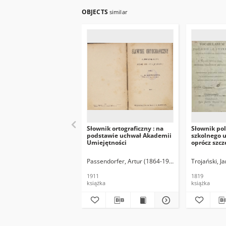
OBJECTS
similar
Słownik ortograficzny : na
Słownik pol
podstawie uchwał Akademii
szkolnego u
Umiejętności
oprócz szc
wyrazów tr
i zwroty cz
Passendorfer, Artur (1864-1936)
Trojański, J
mowy poski
łaciński są
1911
1819
książka
książka