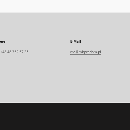
one
E-Mail
. +48 48 362 67 35
rbc@mbpradom.pl