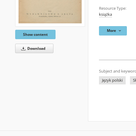
Resource Type:
książka
More
Show content
Download
Subject and keyword
Język polski
S