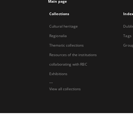
Main page
Collections
Inde
Cultural heritage
Dubli
Regionalia
Tags
Thematic collections
Group
Resources of the institutions
collaborating with RBC
Exhibitions
...
View all collections