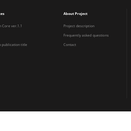
xes
About Project
n Core ver.1.1
Project description
Frequently asked questions
 publication title
Contact