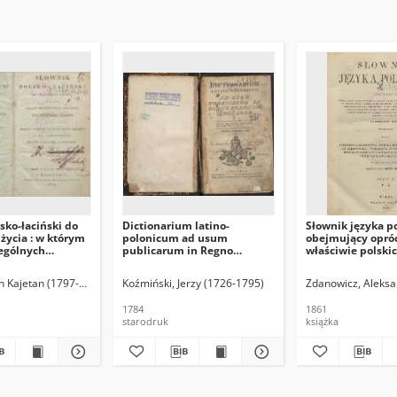
sko-łaciński do
Dictionarium latino-
Słownik języka po
życia : w którym
polonicum ad usum
obejmujący opróc
zególnych
publicarum in Regno
właściwie polski
udnieysze zdania
Poloniae scholarum. 2
liczbę wyrazów z
ęściey używane
reimpr.
języków polskie
an Kajetan (1797-1850)
Koźmiński, Jerzy (1726-1795)
Zdanowicz, Aleksa
ey na język
przyswojonych [...
 wyłożone
podręcznego użytk
1784
1861
Ż
starodruk
książka