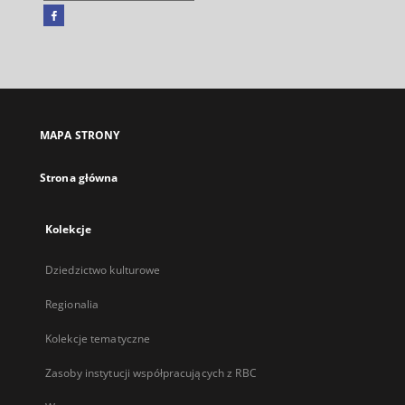
Facebook
Link
zewnętrzny,
otworzy
się
w
nowej
MAPA STRONY
karcie
Strona główna
Kolekcje
Dziedzictwo kulturowe
Regionalia
Kolekcje tematyczne
Zasoby instytucji współpracujących z RBC