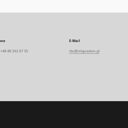
one
E-Mail
. +48 48 362 67 35
rbc@mbpradom.pl