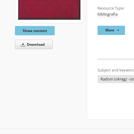
Resource Type:
bibliografia
More
Show content
Download
Subject and keyword
Radom (okręg) - od