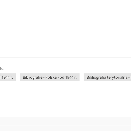
s:
 1944 r.
Bibliografie - Polska - od 1944 r.
Bibliografia terytorialna -