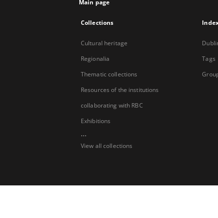
Main page
Collections
Inde
Cultural heritage
Dubli
Regionalia
Tags
Thematic collections
Group
Resources of the institutions
collaborating with RBC
Exhibitions
...
View all collections