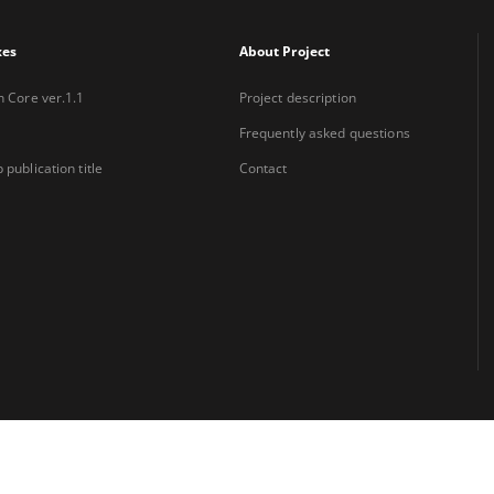
xes
About Project
n Core ver.1.1
Project description
Frequently asked questions
 publication title
Contact