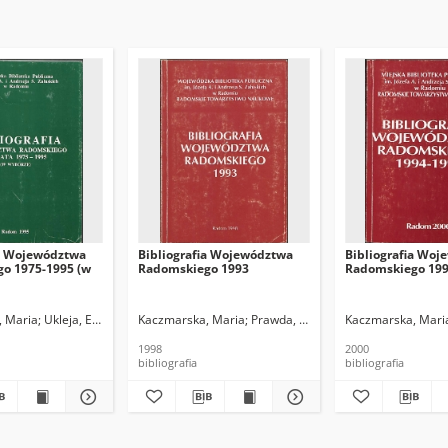
ia Województwa
Bibliografia Województwa
Bibliografia Wo
o 1975-1995 (w
Radomskiego 1993
Radomskiego 199
, Maria
Ukleja, Ewa
Kaczmarska, Maria
Prawda, Dorota
Ukleja, Ewa
Kaczmarska, Mari
1998
2000
bibliografia
bibliografia