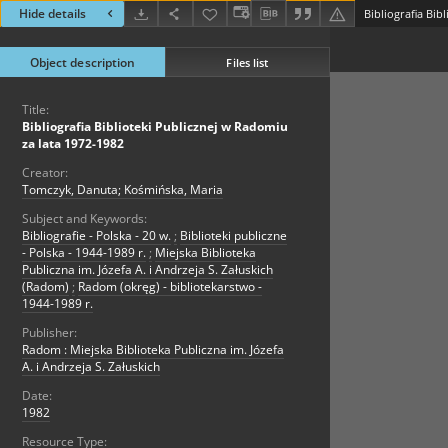
Hide details
Object description
Files list
Title:
Bibliografia Biblioteki Publicznej w Radomiu
za lata 1972-1982
Creator:
Tomczyk, Danuta; Kośmińska, Maria
Subject and Keywords:
Bibliografie - Polska - 20 w.
;
Biblioteki publiczne
- Polska - 1944-1989 r.
;
Miejska Biblioteka
Publiczna im. Józefa A. i Andrzeja S. Załuskich
(Radom)
;
Radom (okręg) - bibliotekarstwo -
1944-1989 r.
Publisher:
Radom : Miejska Biblioteka Publiczna im. Józefa
A. i Andrzeja S. Załuskich
Date:
1982
Resource Type: