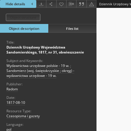
Hide details
Object structure
Object description
Files list
Title:
Dziennik Urzędowy Województwa
Sandomierskiego, 1817, nr 31, obwieszczenie
Subject and Keywords:
Wydawnictwa urzędowe polskie - 19 w.
;
Sandomierz (woj. świętokrzyskie ; okręg) -
wydawnictwa urzędowe - 19 w.
Publisher:
Radom
Date:
1817-08-10
Resource Type:
Czasopisma i gazety
Language:
pol