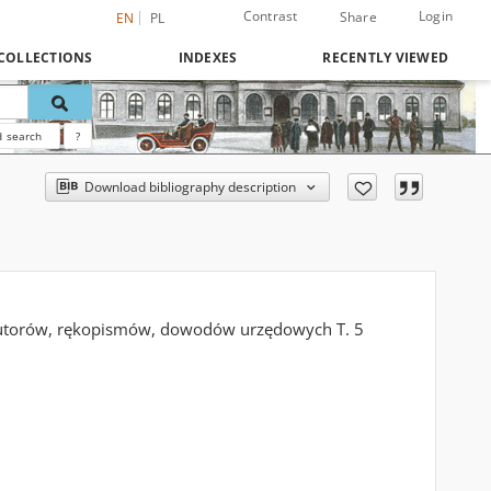
Contrast
Login
Share
EN
PL
COLLECTIONS
INDEXES
RECENTLY VIEWED
 search
?
Download bibliography description
h autorów, rękopismów, dowodów urzędowych T. 5