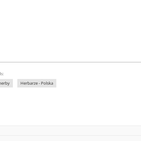
s:
 herby
Herbarze - Polska