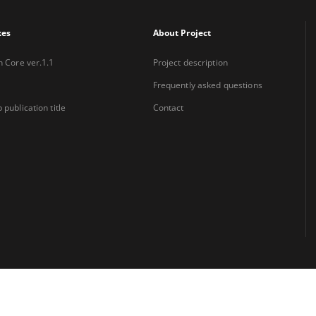
xes
About Project
n Core ver.1.1
Project description
Frequently asked questions
 publication title
Contact