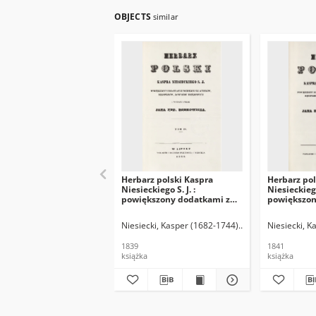
OBJECTS
similar
Herbarz polski Kaspra
Herbarz pol
Niesieckiego S. J. :
Niesieckiego 
powiększony dodatkami z
powiększon
późniejszych autorów,
późniejszy
rękopismów, dowodów
rękopismó
Niesiecki, Kasper (1682-1744)
Bobrowicz, Jan N
Niesiecki, K
urzędowych T. 4
urzędowych
1839
1841
książka
książka