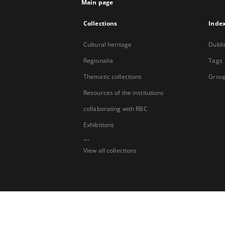
Main page
Collections
Inde
Cultural heritage
Dubli
Regionalia
Tags
Thematic collections
Group
Resources of the institutions
collaborating with RBC
Exhibitions
...
View all collections