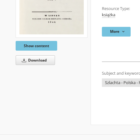
Resource Type:
książka
More
Show content
Download
Subject and keyword
Szlachta - Polska -