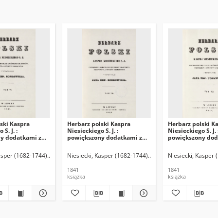
ski Kaspra
Herbarz polski Kaspra
Herbarz polski K
S. J. :
Niesieckiego S. J. :
Niesieckiego S. J. 
y dodatkami z
powiększony dodatkami z
powiększony dod
ch autorów,
późniejszych autorów,
późniejszych aut
w, dowodów
rękopismów, dowodów
rękopismów, do
epomucen (1805-1881) Wyd.
asper (1682-1744)
Bobrowicz, Jan Nepomucen (1805-1881) Wyd.
Niesiecki, Kasper (1682-1744)
Bobrowicz, Jan Nepomuc
Niesiecki, Kasper
 T. 6
urzędowych T. 7
urzędowych T. 8
1841
1841
książka
książka