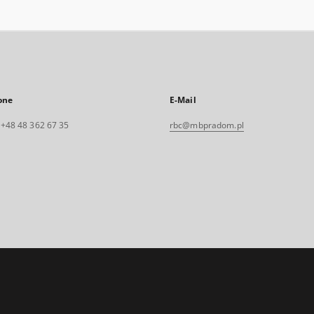
one
E-Mail
. +48 48 362 67 35
rbc@mbpradom.pl