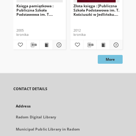
Księga pamiątkowa :
Złota księga : [Publiczna
Kro
Publiczna Szkoła
Szkoła Podstawowa im. T.
Szk
Podstawowa im. T.
Kościuszki w Jedlińsku.
Koś
Kościuszki w Jedlińsku.
Rok szkolny 2011/2012]
Ro
Rok szkolny 2004/2005
2005
2012
200
kronika
kronika
More
CONTACT DETAILS
Address
Radom Digital Library
Municipal Public Library in Radom