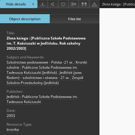
Hide details
Object description
Files list
Title:
Złota ksiega : [Publiczna Szkoła Podstawowa
im. T. Kościuszki w Jedlińsku. Rok szkolny
2002/2003]
Subject and Keywords:
Szkolnictwo podstawowe - Polska -21 w.
;
Kroniki
szkolne
;
Publiczna Szkoła Podstawowa im.
Tadeusza Kościuszki (Jedlińsk)
;
Jedlińsk (pow.
Radom) - szkolnictwo i oświata - 21 w.
;
Zespół
Szkolno-Przedszkolny (Jedlińsk)
Publisher:
Jedlińsk : Publiczna Szkoła Podstawowa im.
Tadeusza Kościuszki
Date:
2003
Resource Type:
kronika