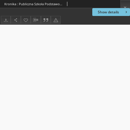
Kronika : Publiczna Szkoła Podstawowa im. T. Kościuszki w Jedlińsku. Rok szkolny 2000/2001
Show details