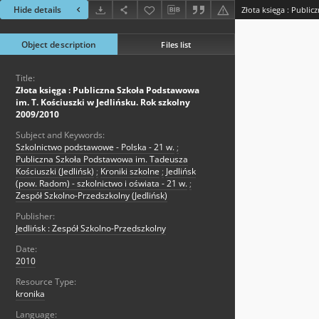
Hide details
Object description
Files list
Title:
Złota księga : Publiczna Szkoła Podstawowa
im. T. Kościuszki w Jedlińsku. Rok szkolny
2009/2010
Subject and Keywords:
Szkolnictwo podstawowe - Polska - 21 w.
;
Publiczna Szkoła Podstawowa im. Tadeusza
Kościuszki (Jedlińsk)
;
Kroniki szkolne
;
Jedlińsk
(pow. Radom) - szkolnictwo i oświata - 21 w.
;
Zespół Szkolno-Przedszkolny (Jedlińsk)
Publisher:
Jedlińsk : Zespół Szkolno-Przedszkolny
Date:
2010
Resource Type:
kronika
Language: