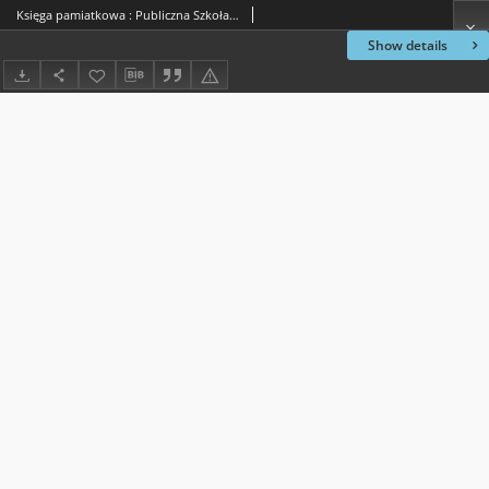
Księga pamiatkowa : Publiczna Szkoła Podstawowa im. T. Kościuszki w Jedlińsku. Rok szkolny 2007/2008
Show details