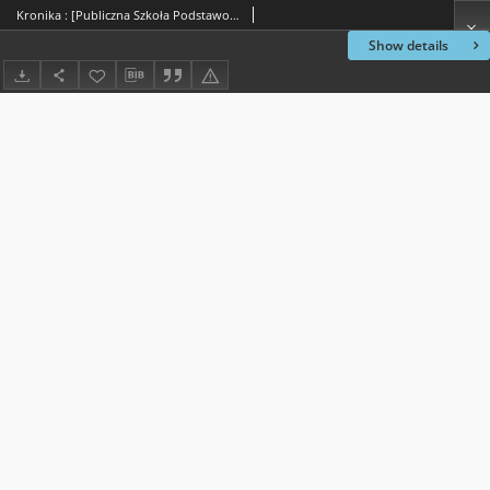
Kronika : [Publiczna Szkoła Podstawowa im. T. Kościuszki w Jedlińsku. Rok szkolny 2012/2013]
Show details