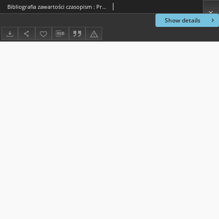
Bibliografia zawartości czasopism : Przegląd artykułów dotyczących województwa radomskiegp za 1979 rok
Show details