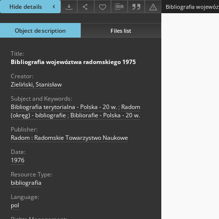
Hide details
Bibliografia wojewó
Object description
Files list
Title:
Bibliografia wojewóztwa radomskiego 1975
Creator:
Zieliński, Stanisław
Subject and Keywords:
Bibliografia terytorialna - Polska - 20 w.
;
Radom
(okręg) - bibliografie
;
Bibliorafie - Polska - 20 w.
Publisher:
Radom : Radomskie Towarzystwo Naukowe
Date:
1976
Resource Type:
bibliografia
Language:
pol