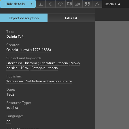
Hide details
Dzieła T. 4
Object description
Files list
Title:
Dzieła T. 4
Creator:
Osiński, Ludwik (1775-1838)
Subject and Keywords:
Literatura - historia
;
Literatura - teoria
;
Mowy
polskie - 19 w.
;
Retoryka - teoria
Publisher:
Warszawa : Nakładem wdowy po autorze
Date:
1862
Resource Type:
książka
Language:
pol