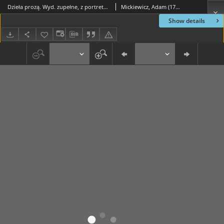
Dzieła prozą. Wyd. zupełne, z portretem poety T. 4-5, Wykłady o literaturach słowiańskich R. I, II, III i IV
Mickiewicz, Adam (1798-1855)
Show details