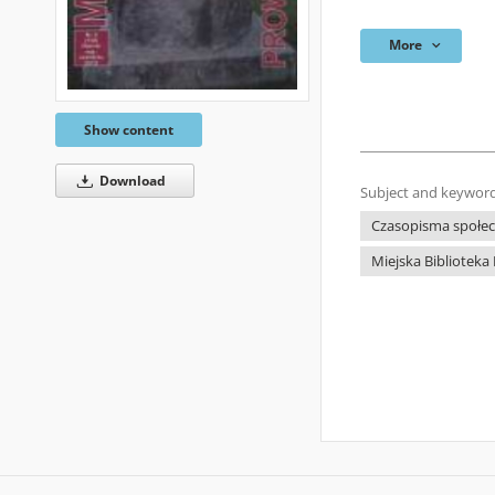
More
Show content
Download
Subject and keyword
Czasopisma społecz
Miejska Biblioteka 