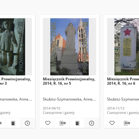
 Prowincjonalny,
Miesięcznik Prowincjonalny,
Miesięcznik Prow
 nr 3
2014, R. 16, nr 5
2014, R. 16, nr 6
manowska, Anna. Red.
Skubisz-Szymanowska, Anna. Red.
Skubisz-Szymanow
2014-09/10
2014-11/12
 gazety
Czasopisma i gazety
Czasopisma i gazety