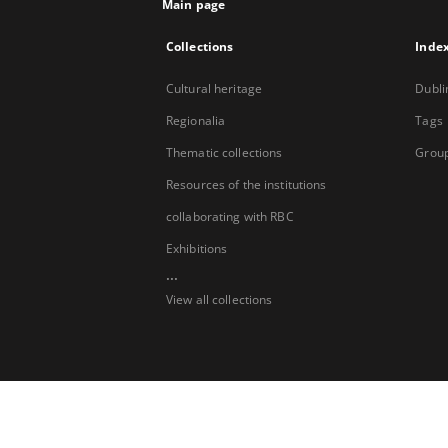
Main page
Collections
Inde
Cultural heritage
Dubli
Regionalia
Tags
Thematic collections
Group
Resources of the institutions
collaborating with RBC
Exhibitions
...
View all collections