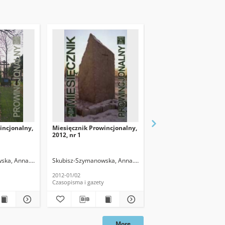
incjonalny,
Miesięcznik Prowincjonalny,
Miesięcznik Prowincjo
2012, nr 1
2012, nr 2
ska, Anna. Red.
Skubisz-Szymanowska, Anna. Red.
Skubisz-Szymanowska, A
2012-01/02
2012-03/04
Czasopisma i gazety
Czasopisma i gazety
More