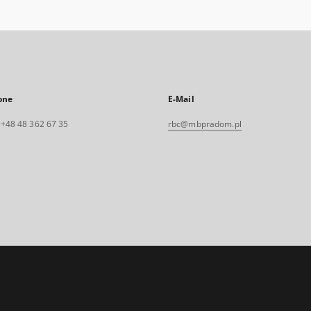
one
E-Mail
. +48 48 362 67 35
rbc@mbpradom.pl