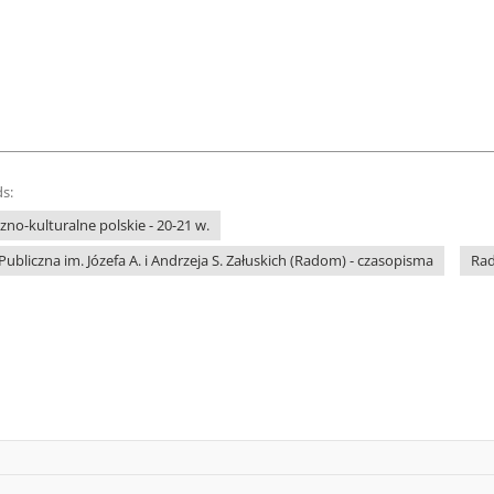
s:
no-kulturalne polskie - 20-21 w.
Publiczna im. Józefa A. i Andrzeja S. Załuskich (Radom) - czasopisma
Rad