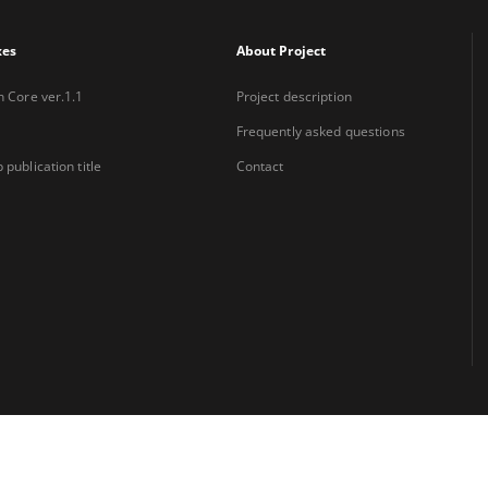
xes
About Project
n Core ver.1.1
Project description
Frequently asked questions
 publication title
Contact