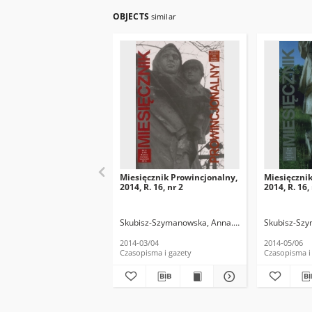
OBJECTS
similar
Miesięcznik Prowincjonalny,
Miesięcznik
2014, R. 16, nr 2
2014, R. 16,
Skubisz-Szymanowska, Anna. Red.
Skubisz-Szy
2014-03/04
2014-05/06
Czasopisma i gazety
Czasopisma i