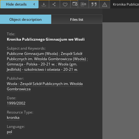
Hide details
Kronika Public
Object description
Files list
Title:
Kronika Publicznego Gimnazjum we Wsoli
Subject and Keywords:
Publiczne Gimnazjum (Wsola)
;
Zespół Szkół
Publicznych im. Witolda Gombrowicza (Wsola)
;
Gimnazja - Polska - 20-21 w.
;
Wsola (gm.
Jedlińsk) - szkolnictwo i oświata - 20-21 w.
Publisher:
Wsola : Zespół Szkół Publicznych im. Witolda
Gombrowicza
Date:
1999/2002
Resource Type:
kronika
Language:
pol