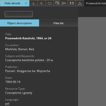
Hide details
Przewodnik Katol
Object structure
Object description
Files list
Title:
Przewodnik Katolicki, 1964, nr 24
Co-author:
Mieliński, Roman. Red.
Subject and Keywords:
Czasopisma katolickie polskie - 20 w.
Publisher:
Poznań : Księgarnia św. Wojciecha
Date:
1964-06-14
Resource Type:
Czasopisma i gazety
Language:
pol