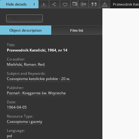
Hide details
Przewodnik Katol
Object structure
Object description
Files list
Title:
Przewodnik Katolicki, 1964, nr 14
Co-author:
Mieliński, Roman. Red.
Subject and Keywords:
Czasopisma katolickie polskie - 20 w.
Publisher:
Poznań : Księgarnia św. Wojciecha
Date:
1964-04-05
Resource Type:
Czasopisma i gazety
Language:
pol