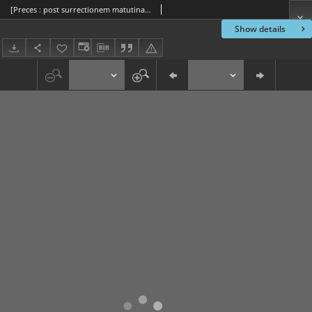
[Preces : post surrectionem matutinam dicendae]
Show details