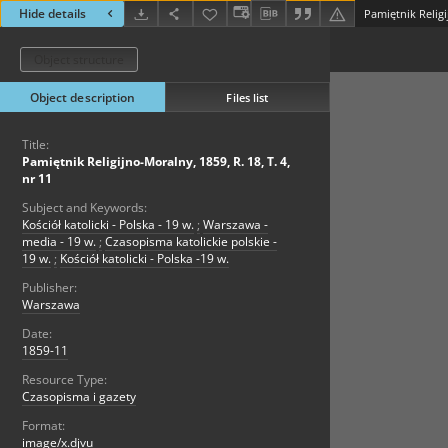
Hide details
Pamiętnik Religi
Object structure
Object description
Files list
Title:
Pamiętnik Religijno-Moralny, 1859, R. 18, T. 4,
nr 11
Subject and Keywords:
Kościół katolicki - Polska - 19 w.
;
Warszawa -
media - 19 w.
;
Czasopisma katolickie polskie -
19 w.
;
Kościół katolicki - Polska -19 w.
Publisher:
Warszawa
Date:
1859-11
Resource Type:
Czasopisma i gazety
Format:
image/x.djvu