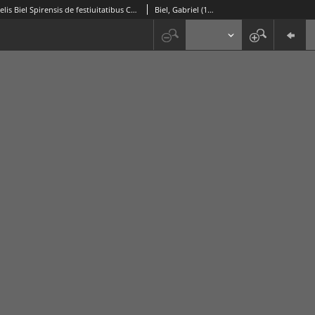
Sermones Gabrielis Biel Spirensis de festiuitatibus Christi. [Bd.1]
Biel, Gabriel (1410-1495)