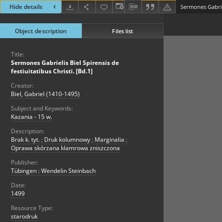
Hide details
Object description
Files list
Title:
Sermones Gabrielis Biel Spirensis de
festiuitatibus Christi. [Bd.1]
Creator:
Biel, Gabriel (1410-1495)
Subject and Keywords:
Kazania - 15 w.
Description:
Brak k. tyt.
;
Druk kolumnowy
;
Marginalia
;
Oprawa skórzana klamrowa zniszczona
Publisher:
Tübingen : Wendelin Steinbach
Date:
1499
Resource Type:
starodruk