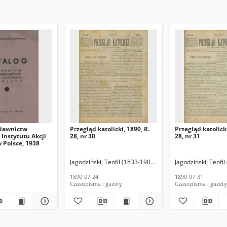
dawnictw
Przegląd katolicki, 1890, R.
Przegląd katolicki
Instytutu Akcji
28, nr 30
28, nr 31
w Polsce, 1938
Jagodziński, Teofil (1833-1907). Red.
Jagodziński, Teofil
1890-07-24
1890-07-31
Czasopisma i gazety
Czasopisma i gazety