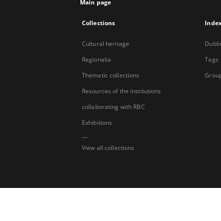
Main page
Collections
Inde
Cultural heritage
Dubli
Regionalia
Tags
Thematic collections
Group
Resources of the institutions
collaborating with RBC
Exhibitions
...
View all collections