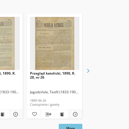
, 1890, R.
Przegląd katolicki, 1890, R.
Przegląd katolicki, 1890
28, nr 26
28, nr 27
 (1833-1907). Red.
Jagodziński, Teofil (1833-1907). Red.
Jagodziński, Teofil (1833
1890-06-26
1890-07-03
Czasopisma i gazety
Czasopisma i gazety
More