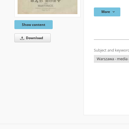
More
Show content
Download
Subject and keyword
Warszawa - media -