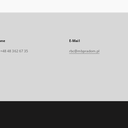
one
E-Mail
. +48 48 362 67 35
rbc@mbpradom.pl