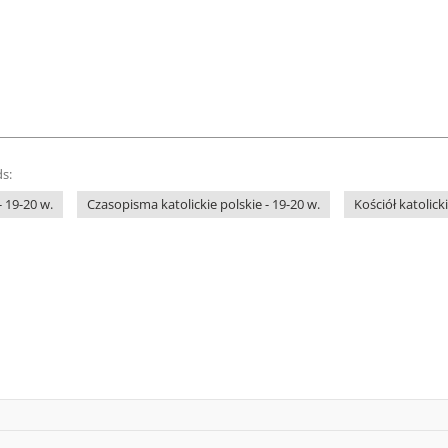
s:
 19-20 w.
Czasopisma katolickie polskie - 19-20 w.
Kościół katolicki