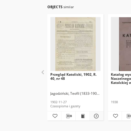
OBJECTS
similar
Przegląd Katolicki, 1902, R.
Katalog wy
40, nr 48
Naczelnego 
Katolckiej 
Jagodziński, Teofil (1833-1907). Red.
1902-11-27
1938
Czasopisma i gazety