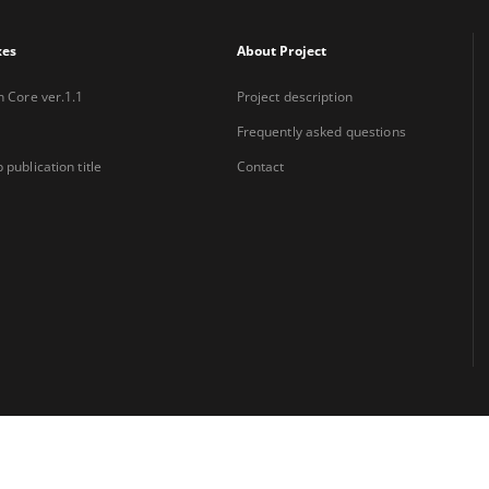
xes
About Project
n Core ver.1.1
Project description
Frequently asked questions
 publication title
Contact