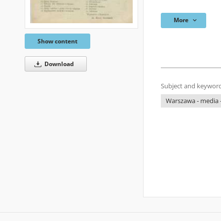
More
Show content
Download
Subject and keyword
Warszawa - media -