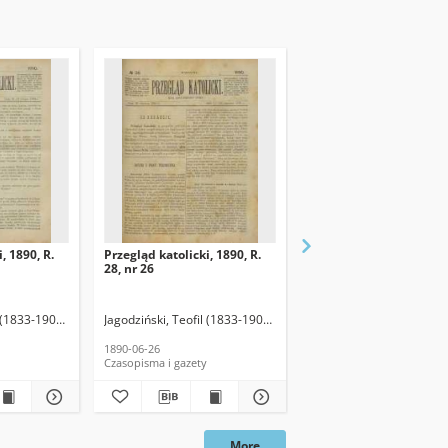
, 1890, R.
Przegląd katolicki, 1890, R.
Przegląd katolicki, 1890
28, nr 26
28, nr 27
 (1833-1907). Red.
Jagodziński, Teofil (1833-1907). Red.
Jagodziński, Teofil (1833
1890-06-26
1890-07-03
Czasopisma i gazety
Czasopisma i gazety
More