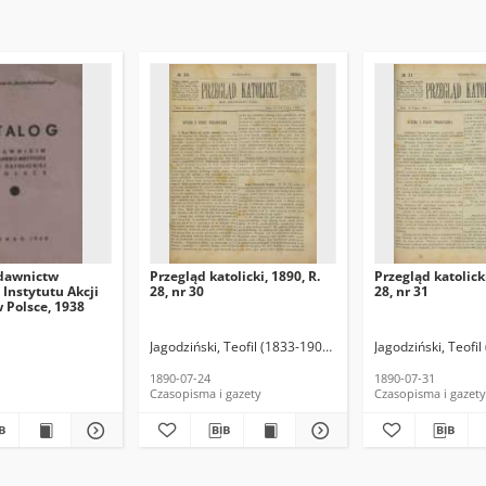
dawnictw
Przegląd katolicki, 1890, R.
Przegląd katolicki
Instytutu Akcji
28, nr 30
28, nr 31
w Polsce, 1938
Jagodziński, Teofil (1833-1907). Red.
Jagodziński, Teofil
1890-07-24
1890-07-31
Czasopisma i gazety
Czasopisma i gazety