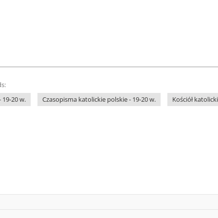
s:
 19-20 w.
Czasopisma katolickie polskie - 19-20 w.
Kościół katolicki