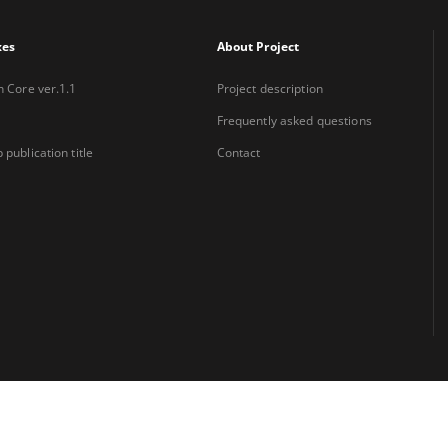
xes
About Project
n Core ver.1.1
Project description
Frequently asked questions
 publication title
Contact