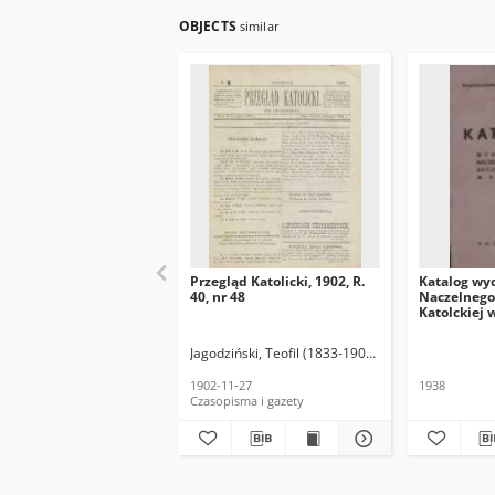
OBJECTS
similar
Przegląd Katolicki, 1902, R.
Katalog wy
40, nr 48
Naczelnego 
Katolckiej 
Jagodziński, Teofil (1833-1907). Red.
1902-11-27
1938
Czasopisma i gazety