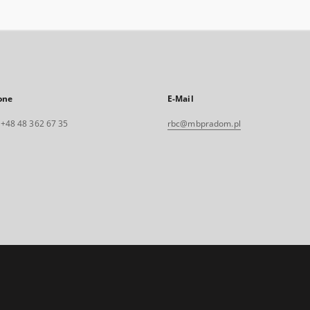
one
E-Mail
. +48 48 362 67 35
rbc@mbpradom.pl