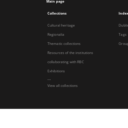
Main page
Collections
Inde
Cultural heritage
Dubli
Regionalia
Tags
Thematic collections
Group
Resources of the institutions
collaborating with RBC
Exhibitions
...
View all collections