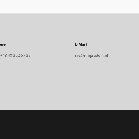
one
E-Mail
. +48 48 362 67 35
rbc@mbpradom.pl