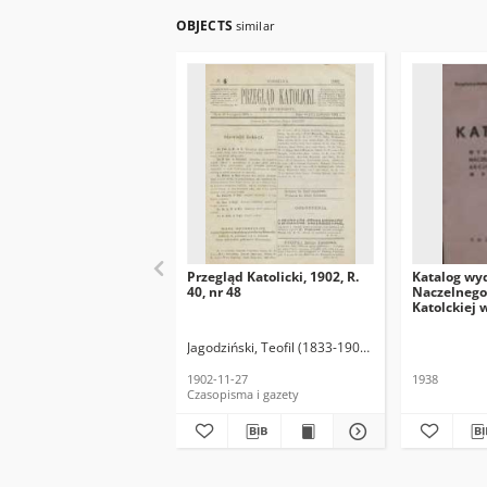
OBJECTS
similar
Przegląd Katolicki, 1902, R.
Katalog wy
40, nr 48
Naczelnego 
Katolckiej 
Jagodziński, Teofil (1833-1907). Red.
1902-11-27
1938
Czasopisma i gazety