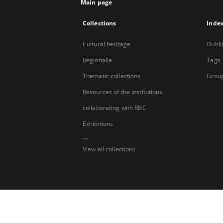
Main page
Collections
Inde
Cultural heritage
Dubli
Regionalia
Tags
Thematic collections
Group
Resources of the institutions
collaborating with RBC
Exhibitions
...
View all collections