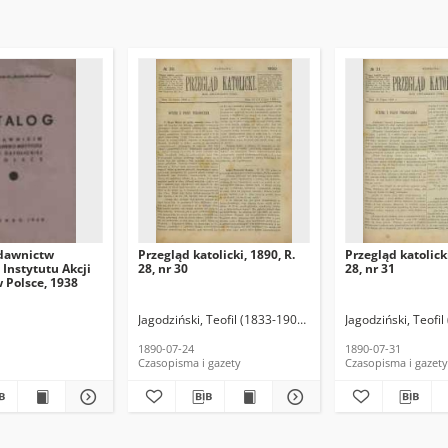
dawnictw
Przegląd katolicki, 1890, R.
Przegląd katolicki
Instytutu Akcji
28, nr 30
28, nr 31
w Polsce, 1938
Jagodziński, Teofil (1833-1907). Red.
Jagodziński, Teofil
1890-07-24
1890-07-31
Czasopisma i gazety
Czasopisma i gazety