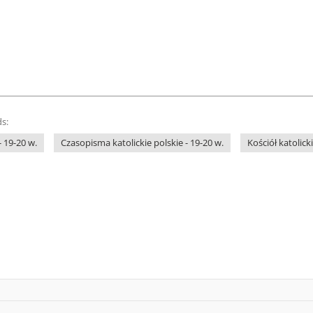
s:
 19-20 w.
Czasopisma katolickie polskie - 19-20 w.
Kościół katolicki