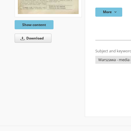
More
Show content
Download
Subject and keyword
Warszawa - media -