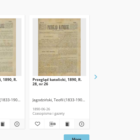
, 1890, R.
Przegląd katolicki, 1890, R.
Przegląd katolicki, 1890
28, nr 26
28, nr 27
 (1833-1907). Red.
Jagodziński, Teofil (1833-1907). Red.
Jagodziński, Teofil (1833
1890-06-26
1890-07-03
Czasopisma i gazety
Czasopisma i gazety
More