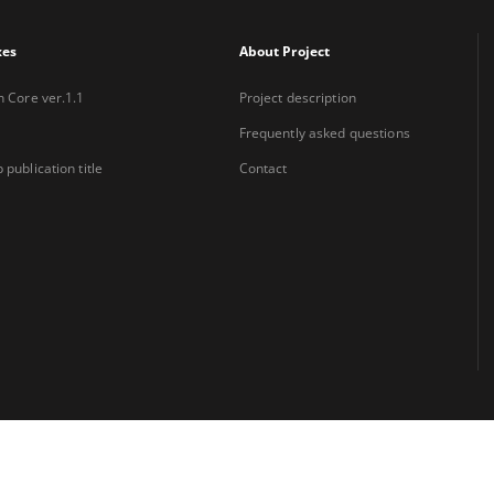
xes
About Project
n Core ver.1.1
Project description
Frequently asked questions
 publication title
Contact