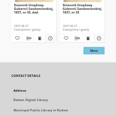
Dziennik Urzędowy
Dziennik Urzędowy
Dz
Gubernii Sandomierskiej,
Gubernii Sandomierskiej,
Gub
1837, nr 35, dod.
1837, nr 35
183
1837-08-27
1837-08-27
183
Czasopisma i gazety
Czasopisma i gazety
Cza
More
CONTACT DETAILS
Address
Radom Digital Library
Municipal Public Library in Radom