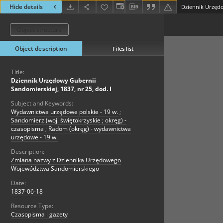
Hide details
Object structure
Object description
Files list
Title:
Dziennik Urzędowy Gubernii
Sandomierskiej, 1837, nr 25, dod. I
Subject and Keywords:
Wydawnictwa urzędowe polskie - 19 w.
;
Sandomierz (woj. świętokrzyskie ; okręg) -
czasopisma
;
Radom (okręg) - wydawnictwa
urzędowe - 19 w.
Description:
Zmiana nazwy z Dziennika Urzędowego
Województwa Sandomierskiego
Date:
1837-06-18
Resource Type:
Czasopisma i gazety