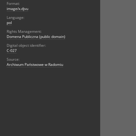
Format:
image/x.djvu
Language:
pol
Rights Management:
Domena Publiczna (public domain)
Digital object identifier:
C-027
Source:
Archiwum Państwowe w Radomiu