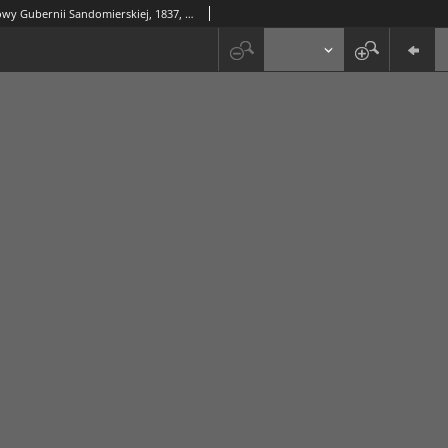
Dziennik Urzędowy Gubernii Sandomierskiej, 1837, nr 25, dod. I