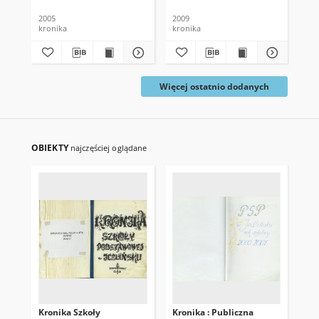
Rok szkolny 2004/2005
Rok szkolny 2008/2009
2005
2009
201
kronika
kronika
kro
Więcej ostatnio dodanych
OBIEKTY
najczęściej oglądane
Kronika Szkoły
Kronika : Publiczna
Zło