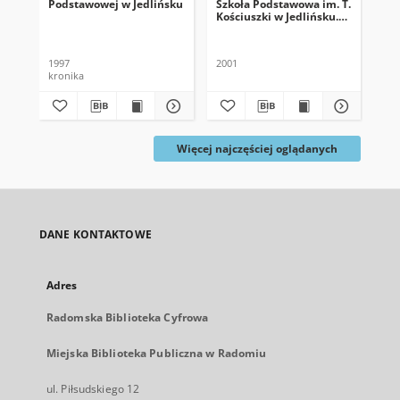
Podstawowej w Jedlińsku
Szkoła Podstawowa im. T.
Szk
Kościuszki w Jedlińsku.
Koś
Rok szkolny 2000/2001
Ro
1997
2001
201
kronika
kro
Więcej najczęściej oglądanych
DANE KONTAKTOWE
Adres
Radomska Biblioteka Cyfrowa
Miejska Biblioteka Publiczna w Radomiu
ul. Piłsudskiego 12