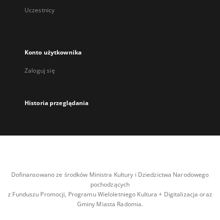
Uczestnicy
Konto użytkownika
Zaloguj się
Historia przeglądania
Dofinansowano ze środków Ministra Kultury i Dziedzictwa Narodowego
pochodzących
z Funduszu Promocji, Programu Wieloletniego Kultura + Digitalizacja oraz
Gminy Miasta Radomia.