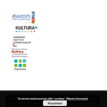
Ten serwis działa dzięki oprogramowaniu
DInGO dLibra 6.3.21
Ta strona wykorzystuje pliki 'cookies'.
Więcej informacji
opracowanemu przez
Poznańskie Centrum Superkomputerowo-
Rozumiem